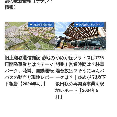
舗の最新情報【テナント
情報】
旧上瀬谷通信施設
商業施設（横浜市内）
旧上瀬谷通信施設 跡地の
ゆめが丘ソラトスは7/25
再開発事業とは？テーマ
開業！営業時間は？駐車
パーク、花博、自動運転
場台数は？そうにゃんパ
バスの動向と現地レポー
ークは？｜ゆめが丘駅/下
ト報告【2024年4月】
飯田駅の再開発事業を現
地レポート【2024年5
月】