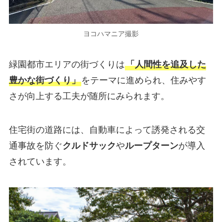
ヨコハマニア撮影
緑園都市エリアの街づくりは
「人間性を追及した
豊かな街づくり」
をテーマに進められ、住みやす
さが向上する工夫が随所にみられます。
住宅街の道路には、自動車によって誘発される交
通事故を防ぐ
クルドサック
や
ループターン
が導入
されています。