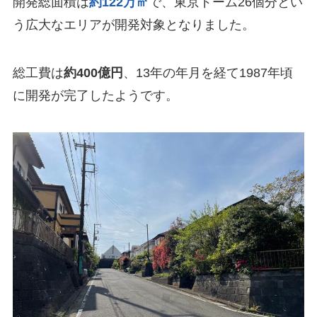
開発総面積は
約122万㎡
で、東京ドーム26個分とい
う広大なエリアが開発対象となりました。
総工費は
約400億円
、13年の年月を経て1987年頃
に開発が完了したようです。