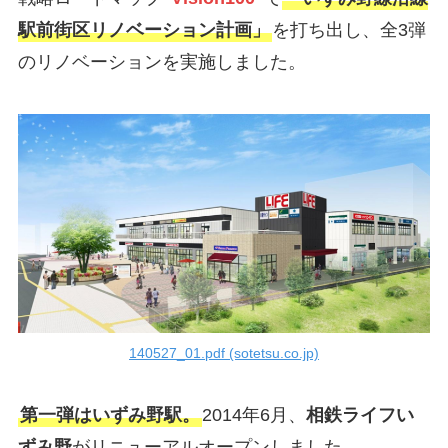
駅前街区リノベーション計画」
を打ち出し、全3弾
のリノベーションを実施しました。
140527_01.pdf (sotetsu.co.jp)
第一弾はいずみ野駅。
2014年6月、
相鉄ライフい
ずみ野
がリニューアルオープンしました。