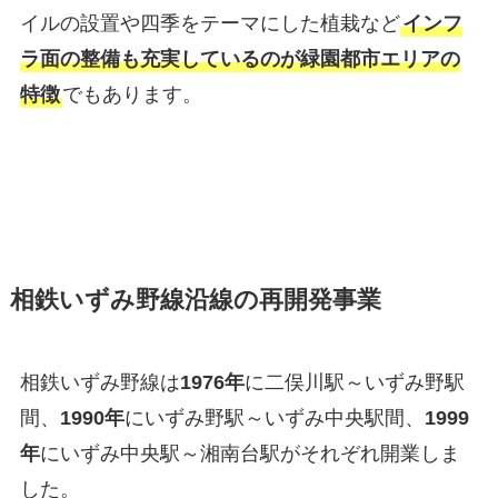
イルの設置や四季をテーマにした植栽など
インフ
ラ面の整備も充実しているのが緑園都市エリアの
特徴
でもあります。
相鉄いずみ野線沿線の再開発事業
相鉄いずみ野線は
1976年
に二俣川駅～いずみ野駅
間、
1990年
にいずみ野駅～いずみ中央駅間、
1999
年
にいずみ中央駅～湘南台駅がそれぞれ開業しま
した。