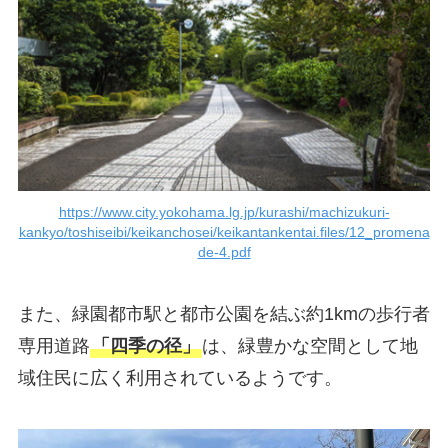
https://www.city.yokohama.lg.jp/kurashi/machizukuri-
kankyo/toshiseibi/keikanchosei/keikantankentai.files/12_promena
de-4.pdf
また、緑園都市駅と都市公園を結ぶ約1kmの歩行者
専用道路
「四季の径」
は、緑豊かな空間として地
域住民に広く利用されているようです。