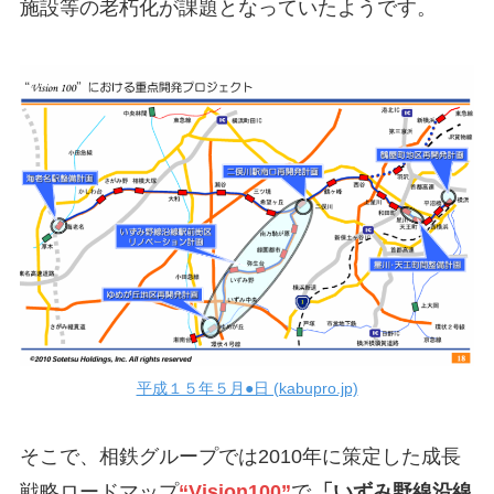
施設等の老朽化が課題となっていたようです。
平成１５年５月●日 (kabupro.jp)
そこで、相鉄グループでは2010年に策定した成長
戦略ロードマップ
“Vision100”
で
「いずみ野線沿線