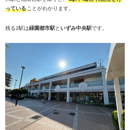
っている
ことがわかります。
残る2駅は
緑園都市駅
と
いずみ中央駅
です。