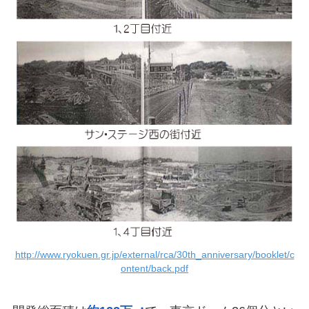
http://www.ryokuen.gr.jp/external/rca/30th_anniversary/booklet/c
ontent/back.pdf