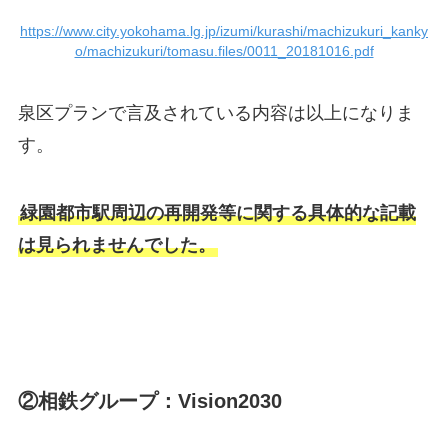
https://www.city.yokohama.lg.jp/izumi/kurashi/machizukuri_kanky
o/machizukuri/tomasu.files/0011_20181016.pdf
泉区プランで言及されている内容は以上になりま
す。
緑園都市駅周辺の再開発等に関する具体的な記載
は見られませんでした。
②相鉄グループ：Vision2030