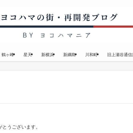
鶴ヶ峰
星天
新横浜
新綱島
川和町
旧上瀬谷通信
がとうございます。