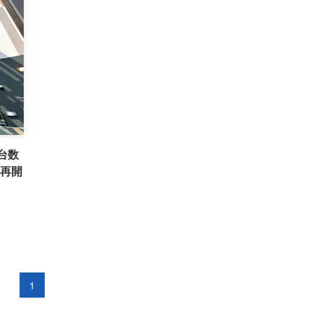
台数
の再開
1