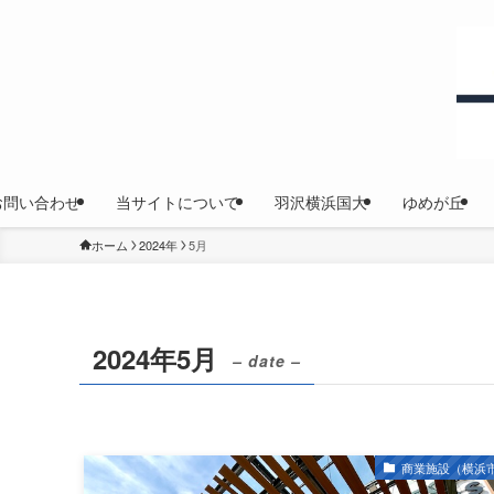
お問い合わせ
当サイトについて
羽沢横浜国大
ゆめが丘
ホーム
2024年
5月
2024年5月
– date –
商業施設（横浜