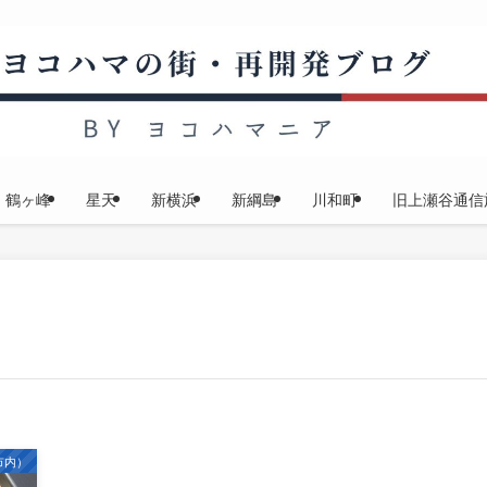
鶴ヶ峰
星天
新横浜
新綱島
川和町
旧上瀬谷通信
市内）