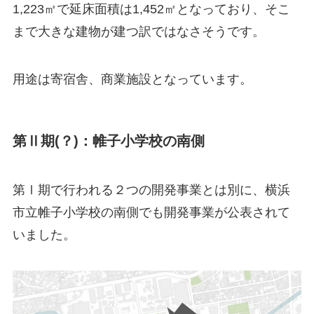
1,223㎡で延床面積は1,452㎡となっており、そこ
まで大きな建物が建つ訳ではなさそうです。
用途は
寄宿舎
、
商業施設
となっています。
第Ⅱ期(？)：帷子小学校の南側
第Ⅰ期で行われる２つの開発事業とは別に、
横浜
市立帷子小学校の南側
でも開発事業が公表されて
いました。