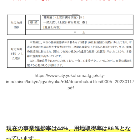
https://www.city.yokohama.lg.jp/city-
info/zaisei/kokyo/jigyohyoka/r04/dourobukai.files/0005_20230117
.pdf
現在の事業進捗率は44%、用地取得率は86％とな
っています。