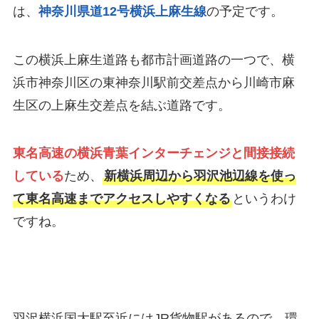
は、
神奈川県道12号横浜上麻生線
の予定です。
この横浜上麻生道路も都市計画道路の一つで、横
浜市神奈川区の
東神奈川駅前交差点
から川崎市麻
生区の
上麻生交差点
を結ぶ道路です。
東名高速の横浜青葉インターチェンジと間接接続
している
ため、
新横浜周辺から羽沢池辺線を使っ
て東名高速までアクセスしやすくなる
というわけ
ですね。
羽沢横浜国大駅至近にはJR貨物駅があるので、環