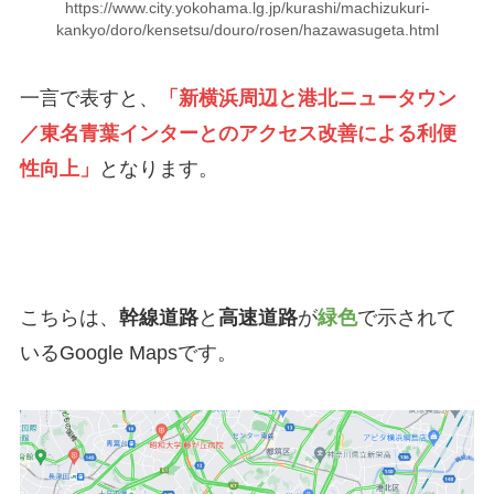
https://www.city.yokohama.lg.jp/kurashi/machizukuri-
kankyo/doro/kensetsu/douro/rosen/hazawasugeta.html
一言で表すと、
「新横浜周辺と港北ニュータウン
／東名青葉インターとのアクセス改善による利便
性向上」
となります。
こちらは、
幹線道路
と
高速道路
が
緑色
で示されて
いるGoogle Maps
です。