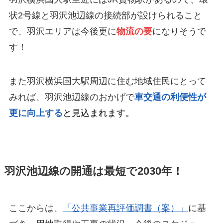
状2号線と羽沢池辺線の接続部が設けられること
で、羽沢エリアは今後更に
物流の要
になりそうで
す！
また羽沢横浜国大駅周辺に住む地域住民にとって
みれば、羽沢池辺線のおかげで
車交通の利便性が
更に向上する
と見込まれます。
羽沢池辺線の開通は最短で2030年！
ここからは、
「公共事業再評価調書（案）」
に基