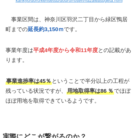
kankyo/doro/kensetsu/douro/rosen/hazawasugeta.html
事業区間は、神奈川区羽沢二丁目から緑区鴨居
町までの
延長約3,150ｍ
です。
事業年度は
平成4年度から令和11年度
との記載があ
ります。
事業進捗率は45％
ということで半分以上の工程が
残っている状況ですが、
用地取得率は86
％
でほぼ
ほぼ用地を取得できているようです。
実際にどこが繋がるのか？