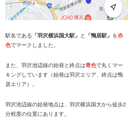
駅名である
「羽沢横浜国大駅」
と
「鴨居駅」
を
赤
色
でマークしました。
また、羽沢池辺線の始発と終点は
青色
で丸くマー
キングしています（始発は羽沢エリア、終点は鴨
居エリア）。
羽沢池辺線の始発地点は、羽沢横浜国大から徒歩2
分程度の位置にあります。