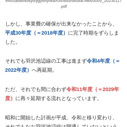
info/zaisei/kokyo/jigyohyoka/r04/dourobukai.files/0005_20230117
.pdf
しかし、事業費の確保が出来なかったことから、
平成30年度（＝2018年度）
に完了時期をずらしま
した。
それでも羽沢池辺線の工事は進まず
令和4年度（＝
2022年度）
へ再延期。
ただ、それでも間に合わず
令和11年度（＝2029年
度）
に再々延期する流れとなっています。
昭和に開始した計画が平成、令和と移り変わり、
それでもなお羽沢池辺線は開通していないという