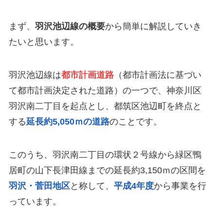
まず、
羽沢池辺線の概要
から簡単に解説していき
たいと思います。
羽沢池辺線は
都市計画道路
（都市計画法に基づい
て都市計画決定された道路）の一つで、
神奈川区
羽沢南二丁目
を起点とし、
都筑区池辺町
を終点と
する
延長約5,050ｍの道路
のことです。
このうち、羽沢南二丁目の
環状２号線
から緑区鴨
居町の
山下長津田線
までの延長約3,150ｍの区間を
羽沢・菅田地区
と称して、
平成4年度
から事業を行
っています。