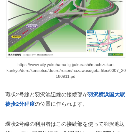
https://www.city.yokohama.lg.jp/kurashi/machizukuri-
kankyo/doro/kensetsu/douro/rosen/hazawasugeta.files/0007_20
180911.pdf
環状2号線と羽沢池辺線の接続部が
羽沢横浜国大駅
徒歩2分程度
の位置に作られます。
環状2号線の利用者はこの接続部を使って羽沢池辺